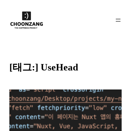
콘
텐
츠
로
바
로
가
기
[태그:]
UseHead