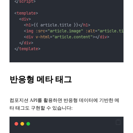
</
script
>
<
template
>
  <
div
>
    <
h1
>{{ article.title }}</
h1
>
    <
img
:src
=
"article.image"
:alt
=
"article.title"
    <
div
v-html
=
"article.content"
></
div
>
  </
div
>
</
template
>
반응형 메타 태그
컴포지션 API를 활용하면 반응형 데이터에 기반한 메
타 태그도 구현할 수 있습니다: