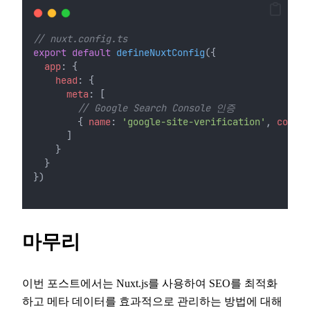
// nuxt.config.ts
export
default
defineNuxtConfig
({
app
: {
head
: {
meta
: [
// Google Search Console 인증
        { 
name
: 
'google-site-verification'
, 
conten
      ]
    }
  }
})
마무리
이번 포스트에서는 Nuxt.js를 사용하여 SEO를 최적화
하고 메타 데이터를 효과적으로 관리하는 방법에 대해