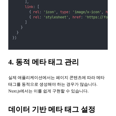
      ],
link
: [
        { 
rel
: 
'icon'
, 
type
: 
'image/x-icon'
, 
href
:
        { 
rel
: 
'stylesheet'
, 
href
: 
'https://fonts.
      ]
    }
  }
})
4. 동적 메타 태그 관리
실제 애플리케이션에서는 페이지 콘텐츠에 따라 메타
태그를 동적으로 생성해야 하는 경우가 많습니다.
Nuxt.js에서는 이를 쉽게 구현할 수 있습니다.
데이터 기반 메타 태그 설정