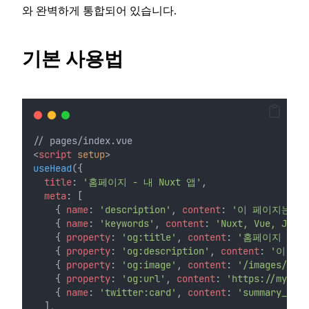
와 완벽하게 통합되어 있습니다.
기본 사용법
// pages/index.vue
<
script
setup
>
useHead
({
title
: 
'홈페이지 - 내 Nuxt 앱'
,
meta
: [
    { 
name
: 
'description'
, 
content
: 
'이 페이지는 N
    { 
name
: 
'keywords'
, 
content
: 
'Nuxt, Vue, JavaS
    { 
property
: 
'og:title'
, 
content
: 
'홈페이지 - 내 
    { 
property
: 
'og:description'
, 
content
: 
'이 페
    { 
property
: 
'og:image'
, 
content
: 
'/images/og-i
    { 
property
: 
'og:url'
, 
content
: 
'https://mywebs
    { 
name
: 
'twitter:card'
, 
content
: 
'summary_larg
  ],