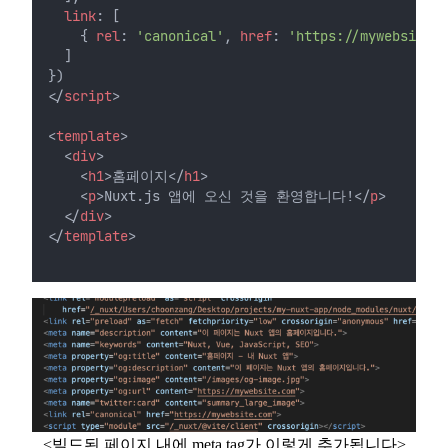
link
: [
    { 
rel
: 
'canonical'
, 
href
: 
'https://mywebsite.c
  ]
})
</
script
>
<
template
>
  <
div
>
    <
h1
>홈페이지</
h1
>
    <
p
>Nuxt.js 앱에 오신 것을 환영합니다!</
p
>
  </
div
>
</
template
>
<빌드된 페이지 내에 meta tag가 이렇게 추가됩니다>