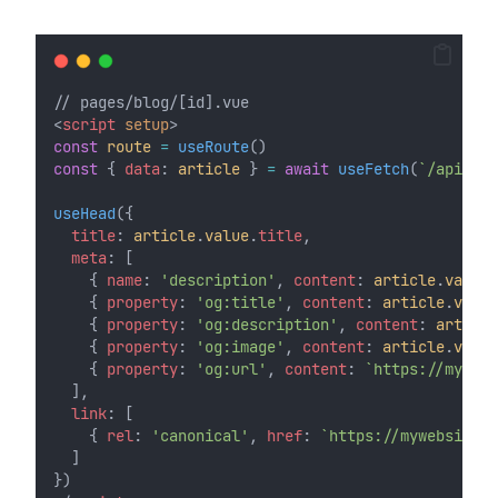
// pages/blog/[id].vue
<
script
setup
>
const
route
=
useRoute
()
const
 { 
data
: 
article
 } 
=
await
useFetch
(
`/api/art
useHead
({
title
: 
article
.
value
.
title
,
meta
: [
    { 
name
: 
'description'
, 
content
: 
article
.
value
.
    { 
property
: 
'og:title'
, 
content
: 
article
.
value
    { 
property
: 
'og:description'
, 
content
: 
article
    { 
property
: 
'og:image'
, 
content
: 
article
.
value
    { 
property
: 
'og:url'
, 
content
: 
`https://mywebs
  ],
link
: [
    { 
rel
: 
'canonical'
, 
href
: 
`https://mywebsite.c
  ]
})