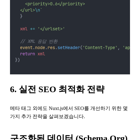
    <priority>0.6</priority>
  </url>
\n
`
  }
xml
+=
'</urlset>'
// XML 응답 반환
event
.
node
.
res
.
setHeader
(
'Content-Type'
, 
'applic
return
xml
})
6. 실전 SEO 최적화 전략
메타 태그 외에도 Nuxt.js에서 SEO를 개선하기 위한 몇
가지 추가 전략을 살펴보겠습니다.
구조화된 데이터 (Schema.org)