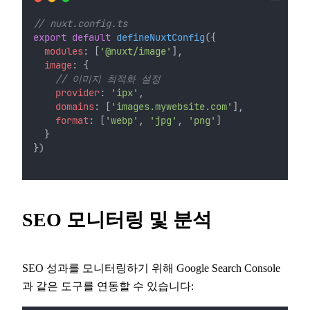
// nuxt.config.ts
export
default
defineNuxtConfig
({
modules
: [
'@nuxt/image'
],
image
: {
// 이미지 최적화 설정
provider
: 
'ipx'
,
domains
: [
'images.mywebsite.com'
],
format
: [
'webp'
, 
'jpg'
, 
'png'
]
  }
})
SEO 모니터링 및 분석
SEO 성과를 모니터링하기 위해 Google Search Console
과 같은 도구를 연동할 수 있습니다: