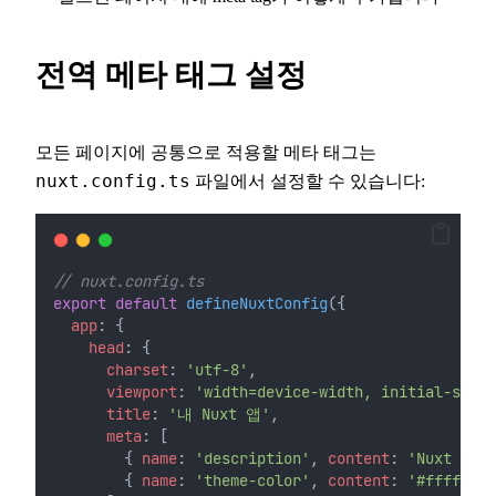
전역 메타 태그 설정
모든 페이지에 공통으로 적용할 메타 태그는
nuxt.config.ts
파일에서 설정할 수 있습니다:
// nuxt.config.ts
export
default
defineNuxtConfig
({
app
: {
head
: {
charset
: 
'utf-8'
,
viewport
: 
'width=device-width, initial-scale
title
: 
'내 Nuxt 앱'
,
meta
: [
        { 
name
: 
'description'
, 
content
: 
'Nuxt 3
        { 
name
: 
'theme-color'
, 
content
: 
'#ffffff'
 