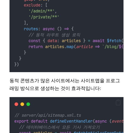
exclude
: [
'/admin/**'
,
'/private/**'
    ],
routes
: 
async
 () 
=>
 {
// 동적 라우트 생성 로직
const
 { 
data
: 
articles
 } 
=
await
$fetch
(
'/ap
return
articles
.
map
(
article
=>
`/blog/
${
arti
    }
  }
})
동적 콘텐츠가 많은 사이트에서는 사이트맵을 프로그
래밍 방식으로 생성하는 것이 효과적입니다:
// server/api/sitemap.xml.ts
export
default
defineEventHandler
(
async
 (
event
) 
=>
// 데이터베이스에서 모든 기사 가져오기