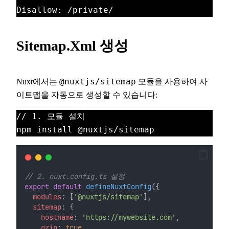
Disallow: /private/
Sitemap.xml 생성
Nuxt에서는
@nuxtjs/sitemap
모듈을 사용하여 사
이트맵을 자동으로 생성할 수 있습니다:
// 1. 모듈 설치
npm install @nuxtjs/sitemap
// 2. nuxt.config.ts 설정
export
default
defineNuxtConfig
({
modules
: [
'@nuxtjs/sitemap'
],
sitemap
: {
hostname
: 
'https://mywebsite.com'
,
gzip
: 
true
,