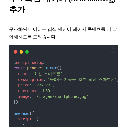
추가
구조화된 데이터는 검색 엔진이 페이지 콘텐츠를 더 잘
이해하도록 도와줍니다:
<
script
setup
>
const
product
=
ref
({
name
: 
'최신 스마트폰'
,
description
: 
'놀라운 기능을 갖춘 최신 스마트폰'
,
price
: 
'999.99'
,
currency
: 
'USD'
,
image
: 
'/images/smartphone.jpg'
})
useHead
({
script
: [
    {