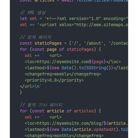
const
articles
=
await
fetchArticlesFromDatabase
// XML 생성
let
xml
=
'<!--?xml version="1.0" encoding="UTF-
xml
+=
'<urlset xmlns="http://www.sitemaps.org/s
// 정적 페이지
const
staticPages
=
 [
'/'
, 
'/about'
, 
'/contact'
]
for
 (
const
page
of
staticPages
) {
xml
+=
`  <url>
    <loc>https://mywebsite.com
${
page
}
</loc>
    <lastmod>
${
new
Date
().
toISOString
()
}
</lastmod>
    <changefreq>weekly</changefreq>
    <priority>0.8</priority>
  </url>
\n
`
  }
// 동적 기사 페이지
for
 (
const
article
of
articles
) {
xml
+=
`  <url>
    <loc>https://mywebsite.com/blog/
${
article
.
id
}
<
    <lastmod>
${
new
Date
(
article
.
updatedAt
).
toISOSt
    <changefreq>monthly</changefreq>