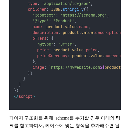
type
: 
'application/ld+json'
,
children
: 
JSON
.
stringify
({
'@context'
: 
'https://schema.org'
,
'@type'
: 
'Product'
,
name
: 
product
.
value
.
name
,
description
: 
product
.
value
.
description
,
offers
: {
'@type'
: 
'Offer'
,
price
: 
product
.
value
.
price
,
priceCurrency
: 
product
.
value
.
currency
        },
image
: 
`https://mywebsite.com
${
product
.
val
      })
    }
  ]
})
</
script
>
페이지 구조화를 위해, schema를 추가할 경우 아래의 링
크를 참고하여서, 케이스에 맞는 형식을 추가해주면 됩