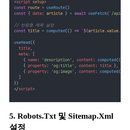
<
script
setup
>
const
route
=
useRoute
()
const
 { 
data
: 
article
 } 
=
await
useFetch
(
`/api/art
// 반응형 제목 설정
const
title
=
computed
(() 
=>
`
${
article
.
value
.
titl
useHead
({
title
,
meta
: [
    { 
name
: 
'description'
, 
content
: 
computed
(() 
=>
    { 
property
: 
'og:title'
, 
content
: 
title
 },
    { 
property
: 
'og:image'
, 
content
: 
computed
(() 
=
  ]
})
</
script
>
5. Robots.txt 및 Sitemap.xml
설정