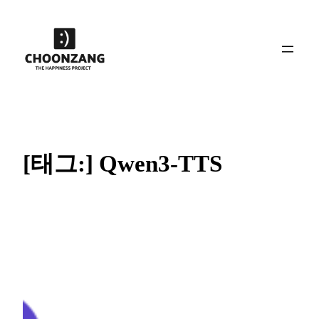
콘
텐
츠
로
바
로
가
기
[태그:]
Qwen3-TTS