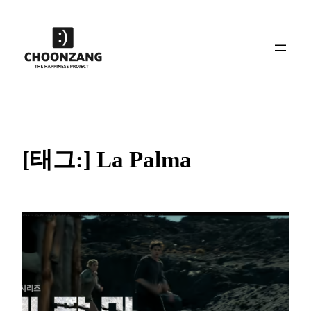
콘
텐
츠
로
바
로
가
기
[태그:]
La Palma