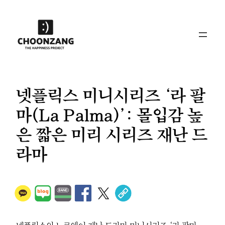
콘
텐
츠
로
바
로
가
넷플릭스 미니시리즈 ‘라 팔
기
마(La Palma)’: 몰입감 높
은 짧은 미리 시리즈 재난 드
라마