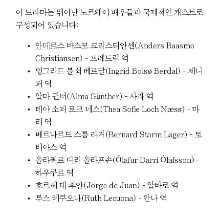
이 드라마는 뛰어난 노르웨이 배우들과 국제적인 캐스트로
구성되어 있습니다:
안데르스 바스모 크리스티안센(Anders Baasmo
Christiansen) – 프레드릭 역
잉그리드 볼쇠 베르달(Ingrid Bolsø Berdal) – 제니
퍼 역
알마 귄터(Alma Günther) – 사라 역
테아 소피 로크 네스(Thea Sofie Loch Næss) – 마
리 역
베르나르드 스톰 라거(Bernard Storm Lager) – 토
비아스 역
올라퓌르 다리 올라프손(Ólafur Darri Ólafsson) –
하우쿠르 역
호르헤 데 후안(Jorge de Juan) – 알바로 역
루스 레쿠오나(Ruth Lecuona) – 안나 역