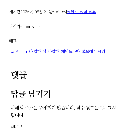
게시됨
2025년 06월 21일
카테고리
영화/드라마 리뷰
작성자
choonzang
태그:
La Palma
, 
라 팔마 섬
, 
라팔마
, 
재난드라마
, 
쿨브레 비에하
댓글
답글 남기기
이메일 주소는 공개되지 않습니다.
필수 필드는
*
로 표시
됩니다
댓글
*