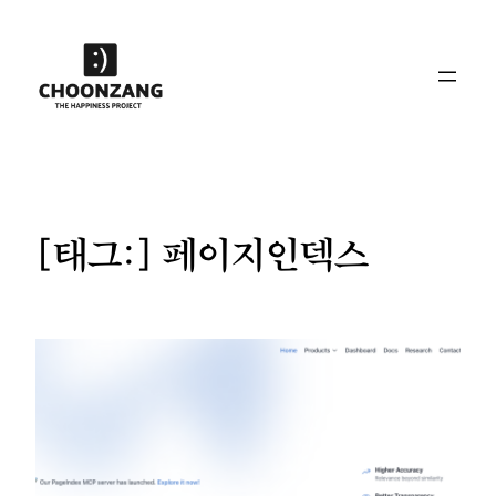
콘
텐
츠
로
바
로
가
기
[태그:]
페이지인덱스