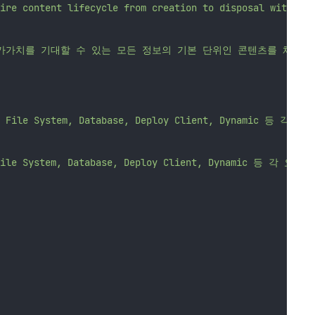
ire content lifecycle from creation to disposal within e
에서 부가가치를 기대할 수 있는 모든 정보의 기본 단위인 콘텐츠를 
em, Index File System, Database, Deploy Clie
, Index File System, Database, Deploy Clien