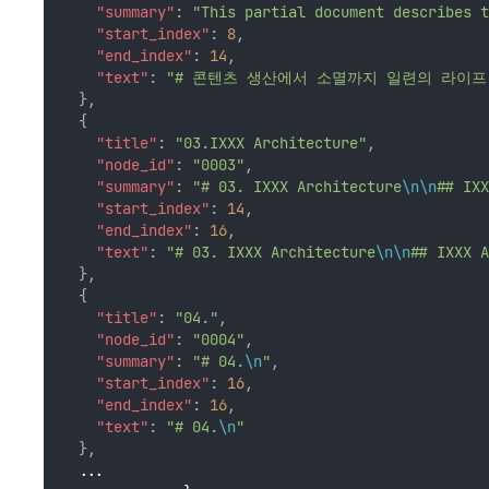
"summary"
: 
"This partial document describes t
"start_index"
: 
8
,
"end_index"
: 
14
,
"text"
: 
"# 콘텐츠 생산에서 소멸까지 일련의 라이프
  },
  {
"title"
: 
"03.IXXX Architecture"
,
"node_id"
: 
"0003"
,
"summary"
: 
"# 03. IXXX Architecture
\n\n
## IXX
"start_index"
: 
14
,
"end_index"
: 
16
,
"text"
: 
"# 03. IXXX Architecture
\n\n
## IXXX A
  },
  {
"title"
: 
"04."
,
"node_id"
: 
"0004"
,
"summary"
: 
"# 04.
\n
"
,
"start_index"
: 
16
,
"end_index"
: 
16
,
"text"
: 
"# 04.
\n
"
  },
...