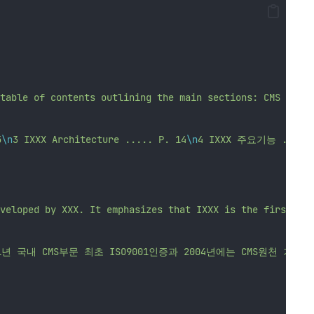
table of contents outlining the main sections: CMS overv
5
\n
3 IXXX Architecture ..... P. 14
\n
4 IXXX 주요기능 ..... 
veloped by XXX. It emphasizes that IXXX is the first WCM
01년 국내 CMS부문 최초 ISO9001인증과 2004년에는 CMS원천