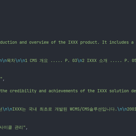
duction and overview of the IXXX product. It includes a 
n\n
목차
\n\n
1 CMS 개요 ..... P. 03
\n
2 IXXX 소개 ..... P. 0
"
,
the credibility and achievements of the IXXX solution de
션
\n\n
IXXX는 국내 최초로 개발된 WCMS/CMS솔루션입니다.
\n\n
20
사이클 관리"
,