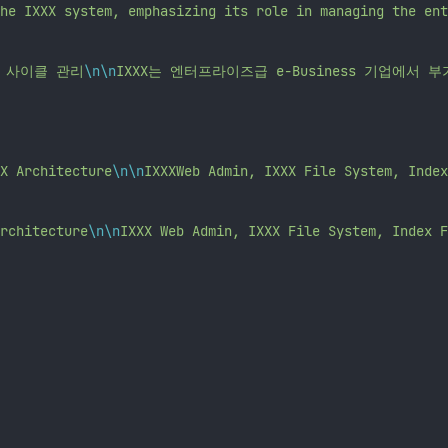
he IXXX system, emphasizing its role in managing the ent
 사이클 관리
\n\n
IXXX는 엔터프라이즈급 e-Business 기업
X Architecture
\n\n
IXXXWeb Admin, IXXX File Syst
rchitecture
\n\n
IXXX Web Admin, IXXX File System