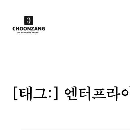
콘
텐
츠
로
바
로
가
기
[태그:]
엔터프라이