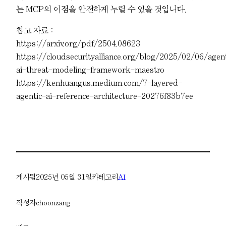
는 MCP의 이점을 안전하게 누릴 수 있을 것입니다.
참고 자료 :
https://arxiv.org/pdf/2504.08623
https://cloudsecurityalliance.org/blog/2025/02/06/agen
ai-threat-modeling-framework-maestro
https://kenhuangus.medium.com/7-layered-
agentic-ai-reference-architecture-20276f83b7ee
게시됨
2025년 05월 31일
카테고리
AI
작성자
choonzang