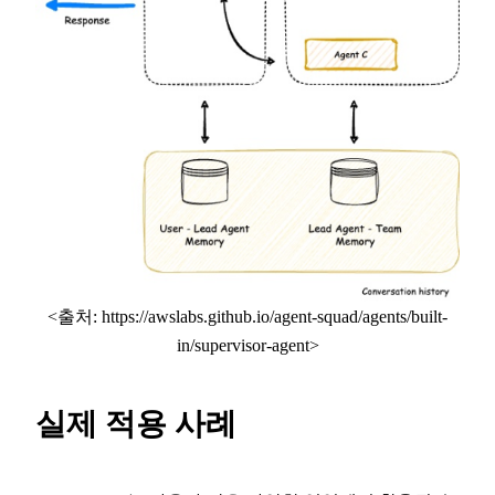
<출처: https://awslabs.github.io/agent-squad/agents/built-
in/supervisor-agent>
실제 적용 사례