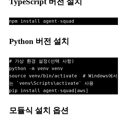
TypeScript 버전 설치
npm install agent-squad
Python 버전 설치
# 가상 환경 설정(선택 사항)
python -m venv venv
source venv/bin/activate  # Windows에서
는 `venv\Scripts\activate` 사용
pip install agent-squad[aws]
모듈식 설치 옵션