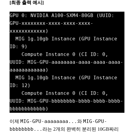
[최종 출력 예시]
GPU 0: NVIDIA A100-SXM4-80GB (UUID: 
GPU-xxxxxxxx-xxxx-xxxx-xxxx-
xxxxxxxxxxxx)
  MIG 1g.10gb Instance (GPU Instance 
ID: 9)
    Compute Instance 0 (CI ID: 0, 
UUID: MIG-GPU-aaaaaaaa-aaaa-aaaa-aaaa-
aaaaaaaaaaaa)
  MIG 1g.10gb Instance (GPU Instance 
ID: 12)
    Compute Instance 0 (CI ID: 0, 
UUID: MIG-GPU-bbbbbbbb-bbbb-bbbb-bbbb-
bbbbbbbbbbbb)
이제
MIG-GPU-aaaaaaaa...
와
MIG-GPU-
bbbbbbbb...
라는 2개의 완벽히 분리된 10GB짜리