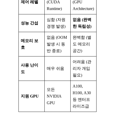
제어 레벨
(CUDA
(GPU
Runtime)
Architecture)
심함 (자원
없음 (완벽
성능 간섭
경쟁 발생)
한 독립성)
없음 (OOM
완벽함 (별
메모리 보
발생 시 동
도 메모리
호
반 종료)
공간)
어려움 (관
사용 난이
매우 쉬움
리자 개입
도
필요)
A100,
모든
H100, A30
지원 GPU
NVIDIA
등 엔터프
GPU
라이즈급