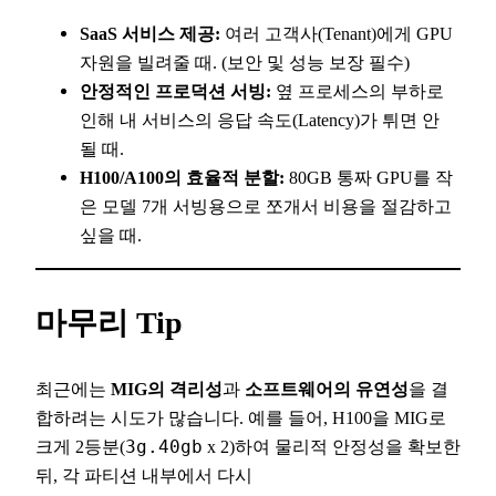
SaaS 서비스 제공:
여러 고객사(Tenant)에게 GPU
자원을 빌려줄 때. (보안 및 성능 보장 필수)
안정적인 프로덕션 서빙:
옆 프로세스의 부하로
인해 내 서비스의 응답 속도(Latency)가 튀면 안
될 때.
H100/A100의 효율적 분할:
80GB 통짜 GPU를 작
은 모델 7개 서빙용으로 쪼개서 비용을 절감하고
싶을 때.
마무리 Tip
최근에는
MIG의 격리성
과
소프트웨어의 유연성
을 결
합하려는 시도가 많습니다. 예를 들어, H100을 MIG로
크게 2등분(
3g.40gb
x 2)하여 물리적 안정성을 확보한
뒤, 각 파티션 내부에서 다시