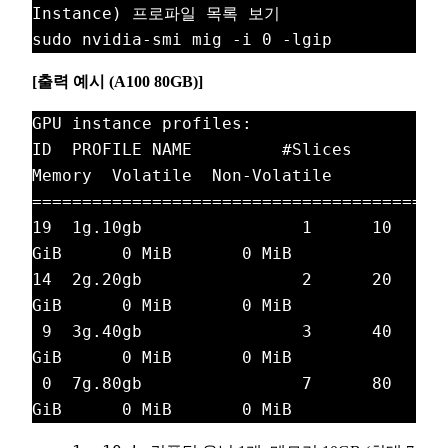
Instance) 프로파일 목록 보기

[출력 예시 (A100 80GB)]
GPU instance profiles:

ID  PROFILE NAME         #Slices  
Memory  Volatile  Non-Volatile

==========================================
19  1g.10gb                1      10 
GiB      0 MiB       0 MiB

14  2g.20gb                2      20 
GiB      0 MiB       0 MiB

 9  3g.40gb                3      40 
GiB      0 MiB       0 MiB

 0  7g.80gb                7      80 