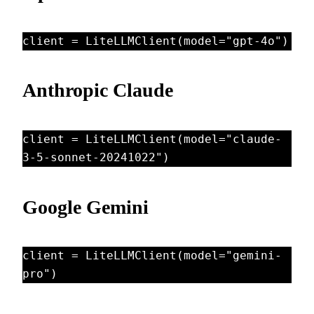
client = LiteLLMClient(model="gpt-4o")
Anthropic Claude
client = LiteLLMClient(model="claude-
3-5-sonnet-20241022")
Google Gemini
client = LiteLLMClient(model="gemini-
pro")