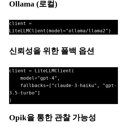
Ollama (로컬)
client = 
LiteLLMClient(model="ollama/llama2")
신뢰성을 위한 폴백 옵션
client = LiteLLMClient(

    model="gpt-4",

    fallbacks=["claude-3-haiku", "gpt-
3.5-turbo"]

)
Opik을 통한 관찰 가능성