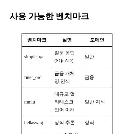
사용 가능한 벤치마크
벤치마크
설명
도메인
질문 응답
simple_qa
일반
(SQuAD)
금융 개체
finer_ord
금융
명 인식
대규모 멀
mmlu
티태스크
일반 지식
언어 이해
hellaswag
상식 추론
상식