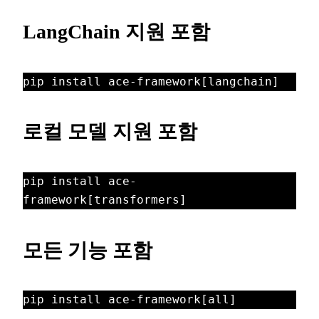
LangChain 지원 포함
pip install ace-framework[langchain]
로컬 모델 지원 포함
pip install ace-
framework[transformers]
모든 기능 포함
pip install ace-framework[all]