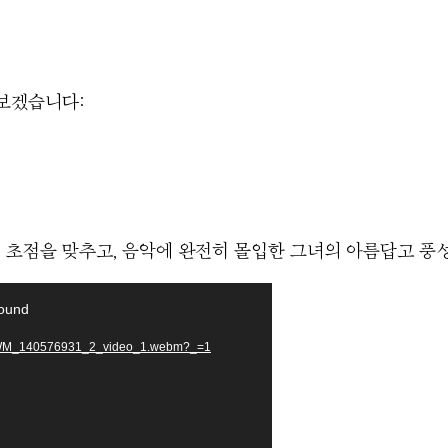
펴보겠습니다:
에 초점을 맞추고, 음악에 완전히 몰입한 그녀의 아름답고 
found
a/WM_140576931_2_video_1.webm?_=1