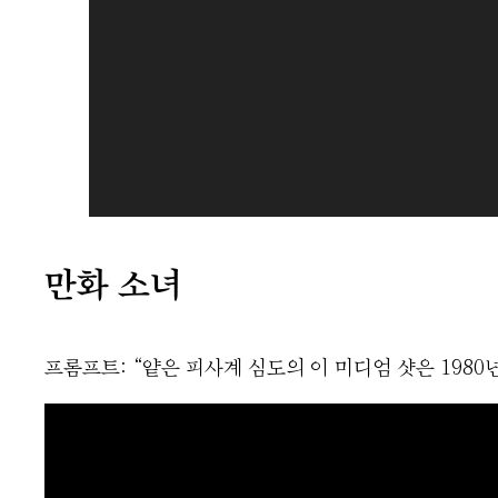
어
만화 소녀
프롬프트: “얕은 피사계 심도의 이 미디엄 샷은 198