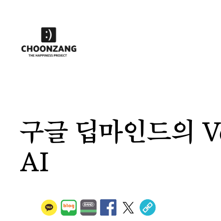
콘
텐
츠
로
바
로
가
기
구글 딥마인드의 Ve
AI