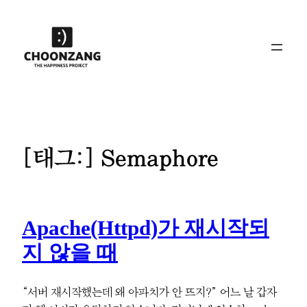
콘
텐
츠
로
바
로
가
기
[태그:]
Semaphore
Apache(httpd)가 재시작되
지 않을 때
“서버 재시작했는데 왜 아파치가 안 뜨지?” 어느 날 갑자