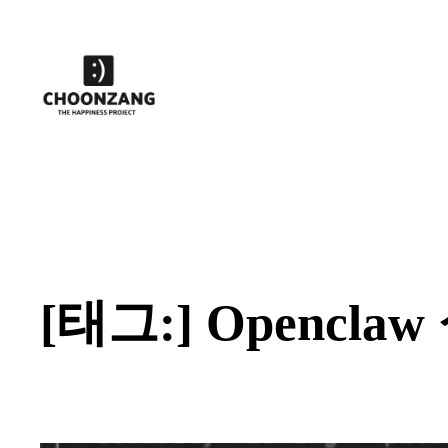
콘
텐
츠
로
바
로
가
기
[태그:]
Opencla