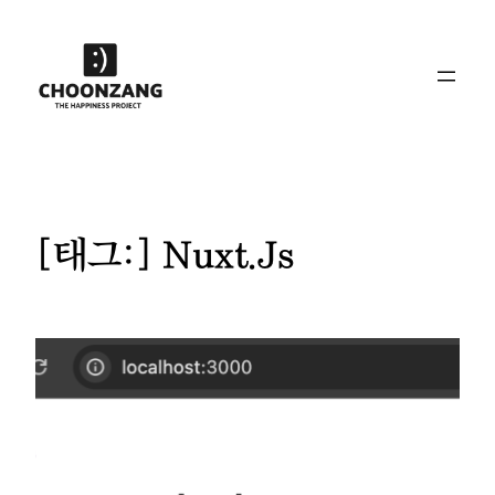
콘
텐
츠
로
바
로
가
기
[태그:]
Nuxt.js