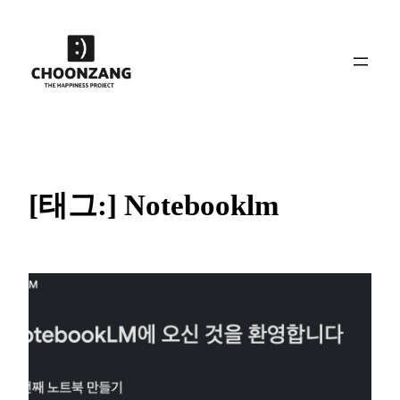
콘
텐
츠
로
바
로
가
기
[태그:]
Notebooklm