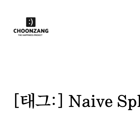
콘
텐
츠
로
바
로
가
기
[태그:]
Naive Spl