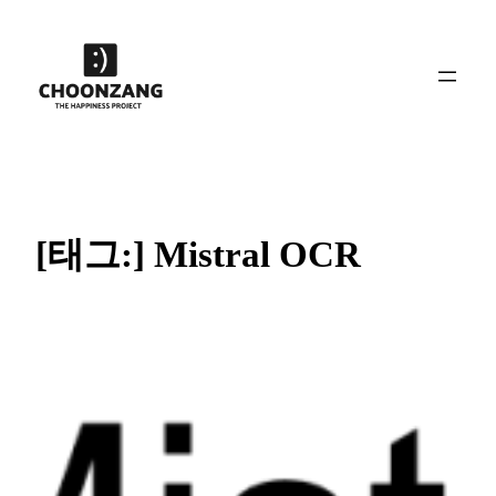
콘
텐
츠
로
바
로
가
기
[태그:]
Mistral OCR