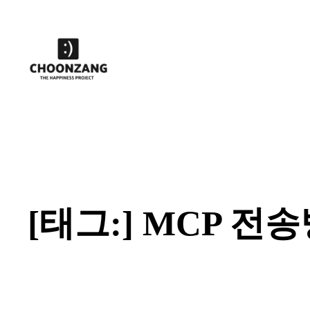
콘
텐
츠
로
바
로
가
기
[태그:]
MCP 전