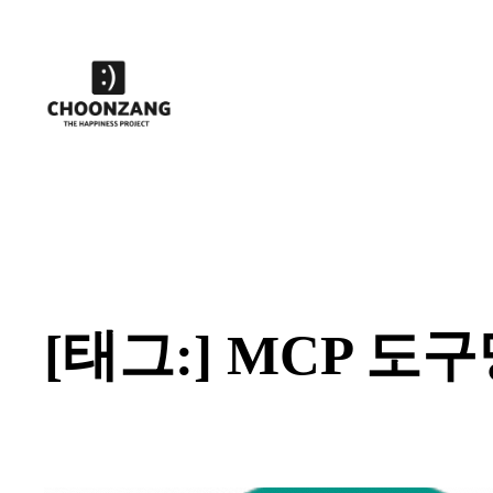
콘
텐
츠
로
바
로
가
기
[태그:]
MCP 도구