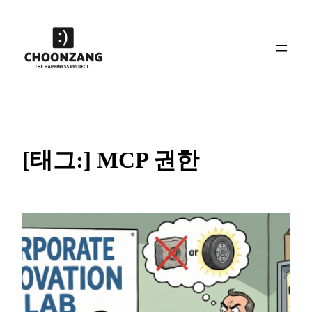
콘
텐
츠
로
바
로
가
기
[태그:]
MCP 권한