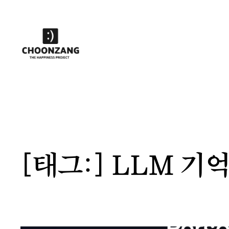
콘
텐
츠
로
바
로
가
기
[태그:]
LLM 기