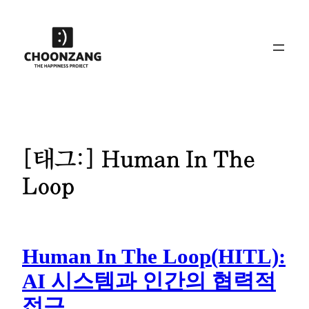
콘
텐
츠
로
바
로
가
기
[태그:]
Human In The
Loop
Human In The Loop(HITL):
AI 시스템과 인간의 협력적
접근