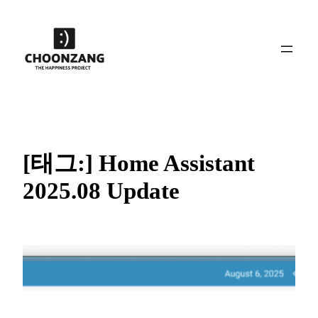
콘
텐
츠
로
바
로
가
기
[태그:]
Home Assistant
2025.08 Update