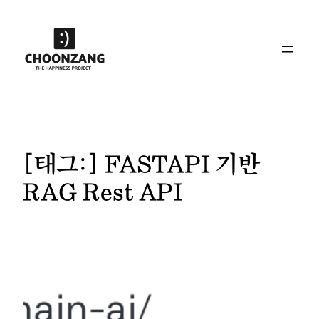
콘
텐
츠
로
바
로
가
기
[태그:]
FASTAPI 기반
RAG Rest API