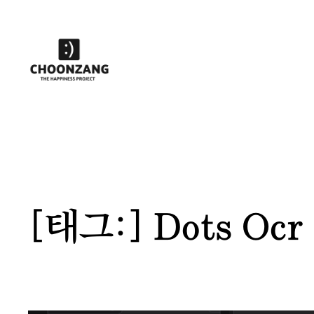
콘
텐
츠
로
바
로
가
기
[태그:]
Dots Ocr