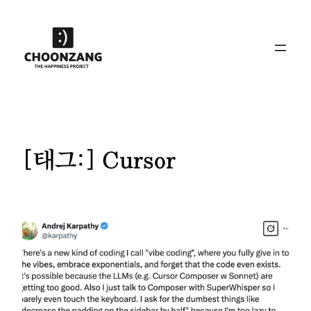
콘
텐
츠
로
바
로
가
기
[태그:]
Cursor