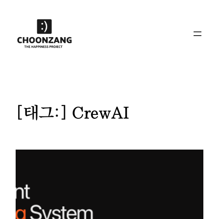
콘
텐
츠
로
바
로
가
기
[태그:]
CrewAI