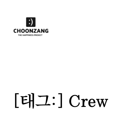
콘
텐
츠
로
바
로
가
기
[태그:]
Crew