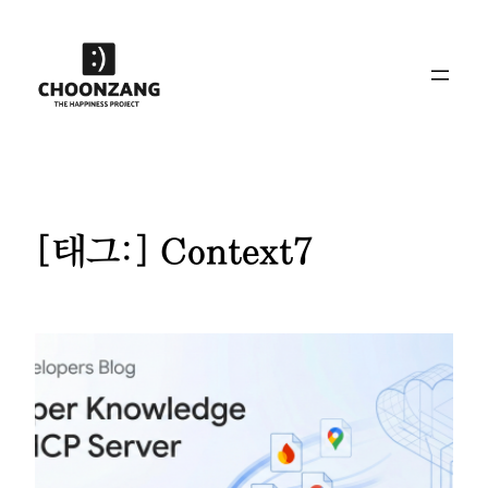
콘
텐
츠
로
바
로
가
기
[태그:]
Context7