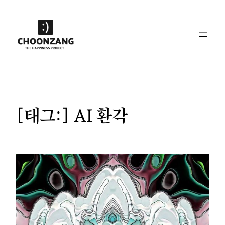
콘
텐
츠
로
바
로
가
기
[태그:]
AI 환각