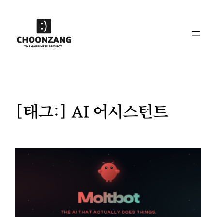
콘
텐
츠
로
바
로
가
기
[태그:]
AI 어시스턴트