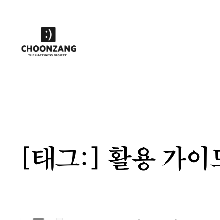
콘
텐
츠
로
바
로
가
기
[태그:]
활용 가이