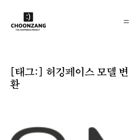
콘
텐
츠
로
바
로
가
기
[태그:]
허깅페이스 모델 변
환