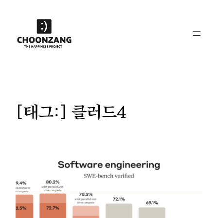
콘
텐
츠
로
바
로
가
기
[태그:]
클러드4