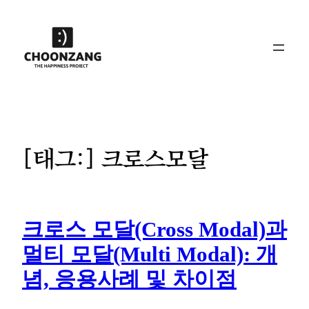
콘
텐
츠
로
바
로
가
기
[태그:]
크로스모달
크로스 모달(Cross Modal)과
멀티 모달(Multi Modal): 개
념, 응용사례 및 차이점