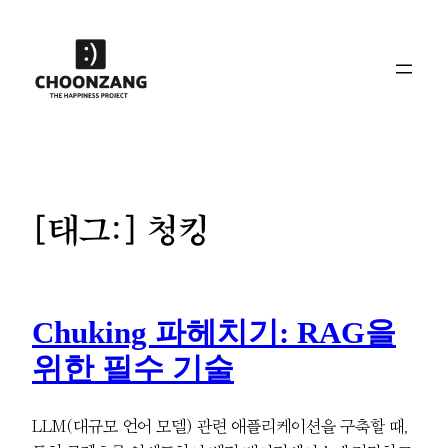
콘
텐
츠
로
바
로
가
기
[태그:]
청킹
Chuking 파헤치기: RAG을
위한 필수 기술
LLM(대규모 언어 모델) 관련 애플리케이션을 구축할 때,