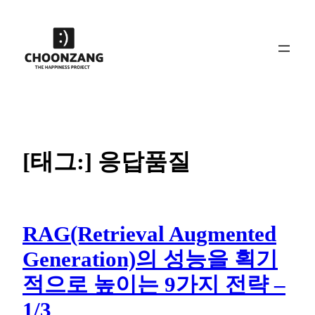
콘
텐
츠
로
바
로
가
기
[태그:]
응답품질
RAG(Retrieval Augmented
Generation)의 성능을 획기
적으로 높이는 9가지 전략 –
1/3