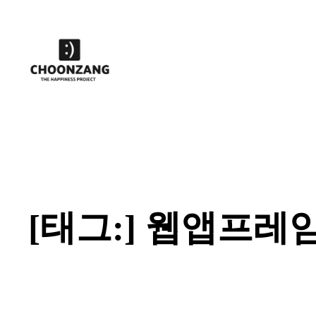
콘
텐
츠
로
바
로
가
기
[태그:]
웹앱프레