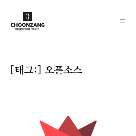
콘
텐
츠
로
바
로
가
기
[태그:]
오픈소스