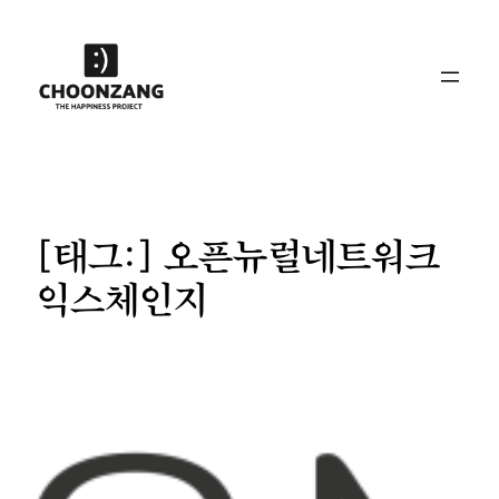
콘
텐
츠
로
바
로
가
기
[태그:]
오픈뉴럴네트워크
익스체인지