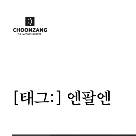
콘
텐
츠
로
바
로
가
기
[태그:]
엔팔엔