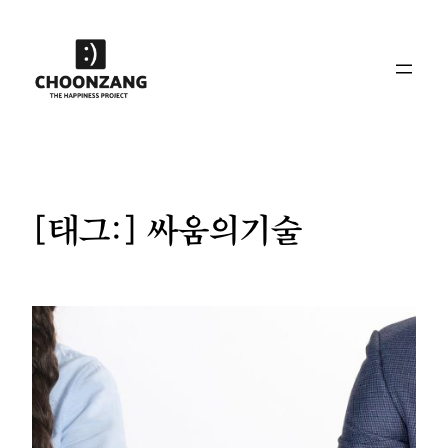
콘
텐
츠
로
바
로
가
기
[태그:]
싸움의기술