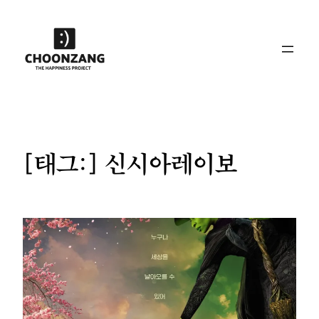
콘
텐
츠
로
바
로
가
기
[태그:]
신시아레이보