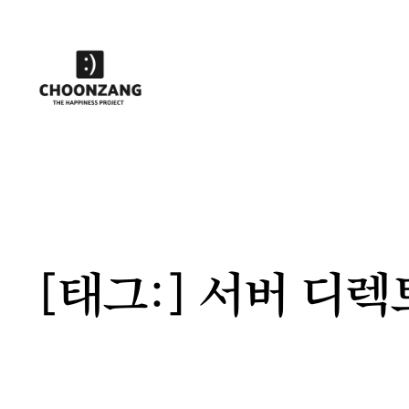
콘
텐
츠
로
바
로
가
기
[태그:]
서버 디렉