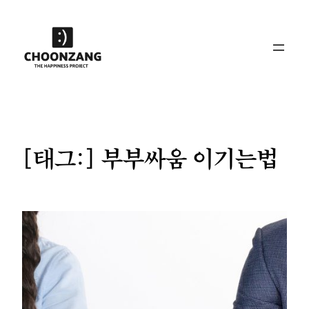
콘
텐
츠
로
바
로
가
기
[태그:]
부부싸움 이기는법