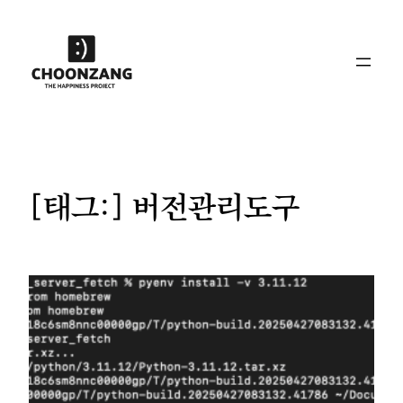
콘
텐
츠
로
바
로
가
기
[태그:]
버전관리도구