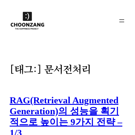
콘
텐
츠
로
바
로
가
기
[태그:]
문서전처리
RAG(Retrieval Augmented
Generation)의 성능을 획기
적으로 높이는 9가지 전략 –
1/3