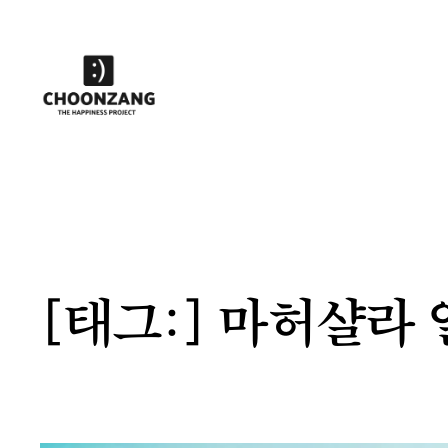
콘
텐
츠
로
바
로
가
기
[태그:]
마허샬라 